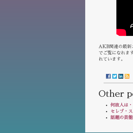
AKB関連の最新
でご覧になれま
れています。
Other p
何故人は・
セレブ・ス
話題の芸能